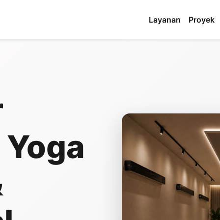
Layanan
Proyek
r
t Yoga
&