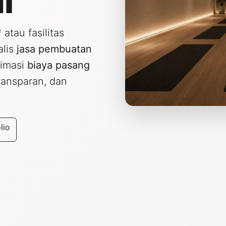
l
atau fasilitas
alis
jasa pembuatan
imasi
biaya pasang
transparan, dan
lio